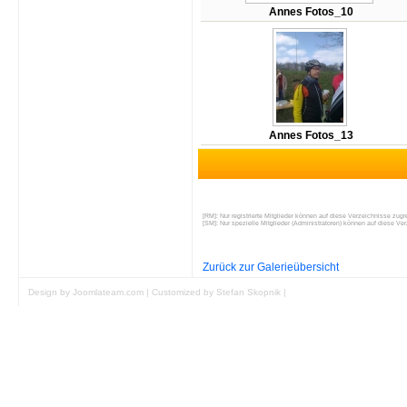
Annes Fotos_10
Annes Fotos_13
[RM]: Nur registrierte Mitglieder können auf diese Verzeichnisse zugre
[SM]: Nur spezielle Mitglieder (Administratoren) können auf diese Ver
Zurück zur Galerieübersicht
Design by Joomlateam.com
|
Customized by Stefan Skopnik
|