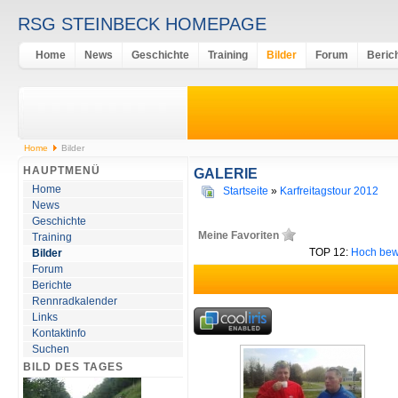
RSG STEINBECK HOMEPAGE
Home
News
Geschichte
Training
Bilder
Forum
Beric
Home
Bilder
HAUPTMENÜ
GALERIE
Home
Startseite
»
Karfreitagstour 2012
News
Geschichte
Meine Favoriten
Training
TOP 12:
Hoch bew
Bilder
Forum
Berichte
Rennradkalender
Links
Kontaktinfo
Suchen
BILD DES TAGES