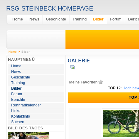
RSG STEINBECK HOMEPAGE
Home
News
Geschichte
Training
Bilder
Forum
Beric
Home
Bilder
HAUPTMENÜ
GALERIE
Home
News
Geschichte
Meine Favoriten
Training
TOP 12:
Hoch bew
Bilder
Forum
TOP
Berichte
Rennradkalender
Links
Kontaktinfo
Suchen
BILD DES TAGES