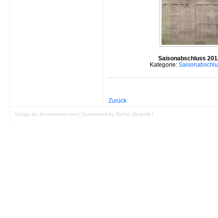
Saisonabschluss 20
Kategorie:
Saisonabschl
Zurück
Design by Joomlateam.com
|
Customized by Stefan Skopnik
|