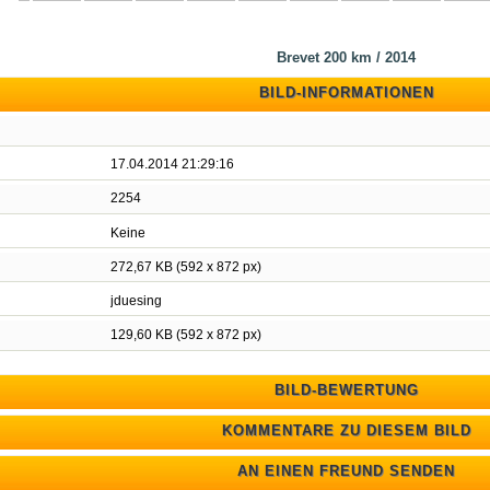
Brevet 200 km / 2014
BILD-INFORMATIONEN
17.04.2014 21:29:16
2254
Keine
272,67 KB (592 x 872 px)
jduesing
129,60 KB (592 x 872 px)
BILD-BEWERTUNG
Bitte loggen Sie sich zuerst ein...
KOMMENTARE ZU DIESEM BILD
Es existieren noch keine Kommentare zu diesem Bi
Unregistrierten Benutzern ist es nicht gestattet, Kommentare anzulegen. Bit
AN EINEN FREUND SENDEN