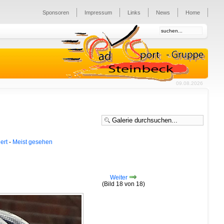
Sponsoren
Impressum
Links
News
Home
09.08.2026
ert
-
Meist gesehen
Weiter
(Bild 18 von 18)