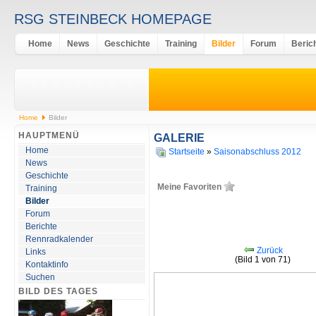
RSG STEINBECK HOMEPAGE
Home
News
Geschichte
Training
Bilder
Forum
Beric
Home
Bilder
HAUPTMENÜ
GALERIE
Home
Startseite
»
Saisonabschluss 2012
News
Geschichte
Meine Favoriten
Training
Bilder
Forum
Berichte
Rennradkalender
Zurück
Links
(Bild 1 von 71)
Kontaktinfo
Suchen
BILD DES TAGES