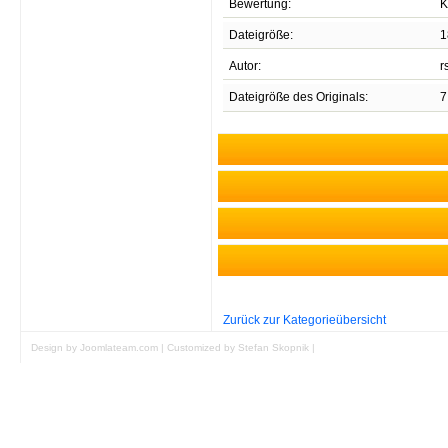
Bewertung:
K
Dateigröße:
1
Autor:
r
Dateigröße des Originals:
7
E
Unregistrierten Benutzern
Zurück zur Kategorieübersicht
Design by Joomlateam.com
|
Customized by Stefan Skopnik
|