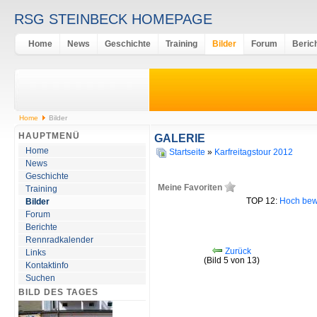
RSG STEINBECK HOMEPAGE
Home
News
Geschichte
Training
Bilder
Forum
Beric
Home
Bilder
HAUPTMENÜ
GALERIE
Home
Startseite
»
Karfreitagstour 2012
News
Geschichte
Meine Favoriten
Training
TOP 12:
Hoch bew
Bilder
Forum
Berichte
Rennradkalender
Zurück
Links
(Bild 5 von 13)
Kontaktinfo
Suchen
BILD DES TAGES