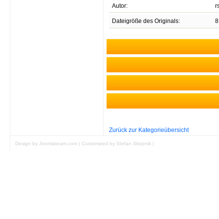
Autor:
r
Dateigröße des Originals:
8
E
Unregistrierten Benutzern
Zurück zur Kategorieübersicht
Design by Joomlateam.com
|
Customized by Stefan Skopnik
|