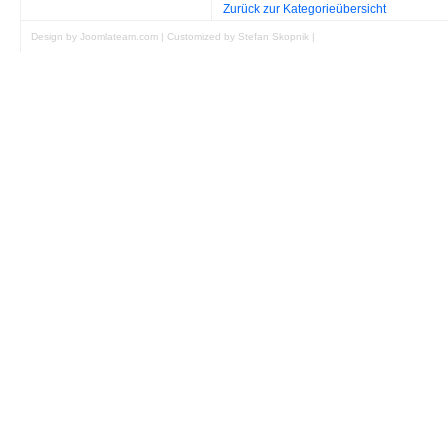
Zurück zur Kategorieübersicht
Design by Joomlateam.com
|
Customized by Stefan Skopnik
|