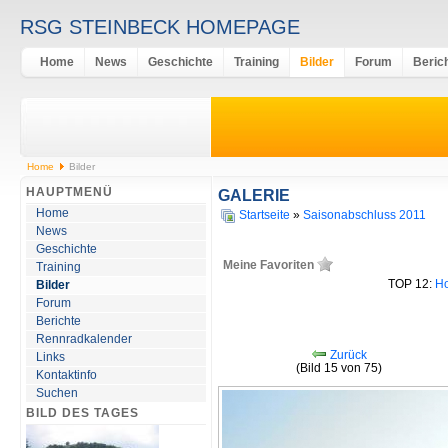
RSG STEINBECK HOMEPAGE
Home
News
Geschichte
Training
Bilder
Forum
Beric
Home
Bilder
HAUPTMENÜ
GALERIE
Home
Startseite
»
Saisonabschluss 2011
News
Geschichte
Meine Favoriten
Training
TOP 12:
Ho
Bilder
Forum
Berichte
Rennradkalender
Zurück
Links
(Bild 15 von 75)
Kontaktinfo
Suchen
BILD DES TAGES