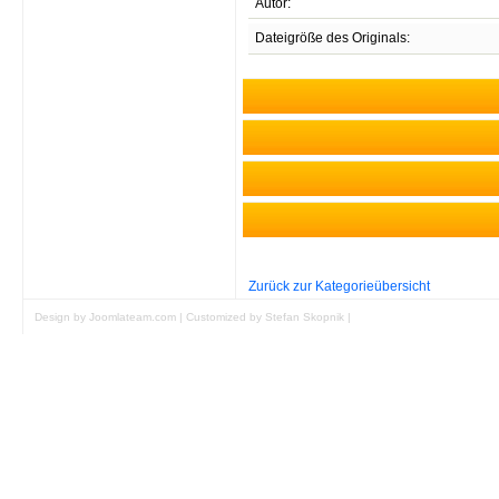
Autor:
Dateigröße des Originals:
Unregistrierten B
Zurück zur Kategorieübersicht
Design by Joomlateam.com
|
Customized by Stefan Skopnik
|