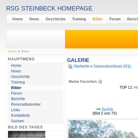
RSG STEINBECK HOMEPAGE
Home
News
Geschichte
Training
Bilder
Forum
Beric
Home
Bilder
HAUPTMENÜ
GALERIE
Home
Startseite
»
Saisonabschluss 2011
News
Geschichte
Meine Favoriten
Training
TOP 12:
Ho
Bilder
Forum
Berichte
Rennradkalender
Zurück
Links
(Bild 2 von 75)
Kontaktinfo
Suchen
BILD DES TAGES