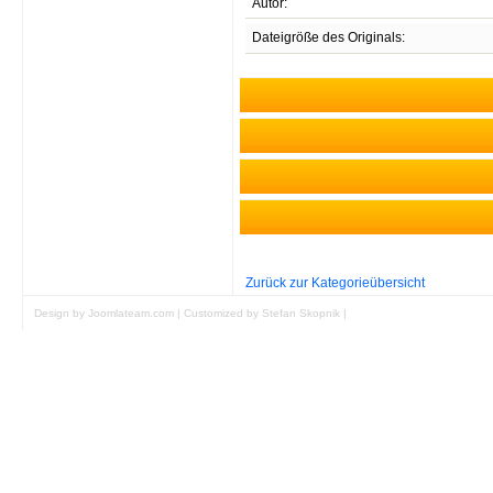
Autor:
Dateigröße des Originals:
Unregistrierten B
Zurück zur Kategorieübersicht
Design by Joomlateam.com
|
Customized by Stefan Skopnik
|